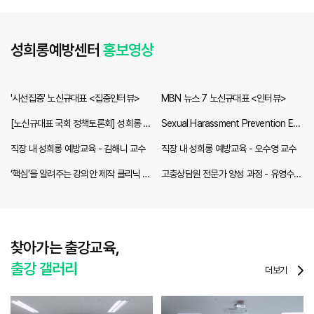
성희롱예방센터
홍보영상
'시선집중' 노신규대표 <집중인터뷰>
MBN 뉴스 7 노신규대표 <인터뷰>
[노신규대표 국회 정책토론회] 성희롱 2
Sexual Harassment Prevention Edu
차 피해방지을 위한 입법 모색
cation
직장 내 성희롱 예방교육 - 김해니 교수
직장 내 성희롱 예방교육 - 오수영 교수
‘핵심’을 알려주는 강의안 제작 클리닉 -
고충상담원 전문가 양성 과정 - 유영수
김영규 교수<
교수
찾아가는 출강교육,
출강 갤러리
더보기