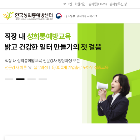
로그인
회원가입
강사통(LTMS)
강사등록신청
직장 내
성희롱예방교육
밝고 건강한 일터 만들기의 첫 걸음
직장 내 성희롱예방교육 전문강사 양성과정 오픈
전문강사 이론
실무과정
5,000개 기업출강 노하우 집중교육