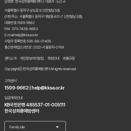
상호명 : 한국성희롱예방센터 | 대표자 : 노신규
서울특별시 동작구 상도로 8 신한빌딩 5층
(지번주소 : 서울특별시 동작구 대방동 401-7 신한빌딩 5층)
대표번호 1599-9662
FAX : 070-7438-9663
E-mail help@kksa.or.kr
사업자 등록번호 506-88-01408
통신판매업신고번호 : 2022-서울동작-0769
센터소개
개인정보처리방침
후원안내
환불규정
Copyrightⓒ 한국성희롱예방센터 All rights reserved.
고객센터
1599-9662 | help@kksa.or.kr
입금계좌안내
KB국민은행 485537-01-005111
한국성희롱예방센터
arrow_drop_down
Family site