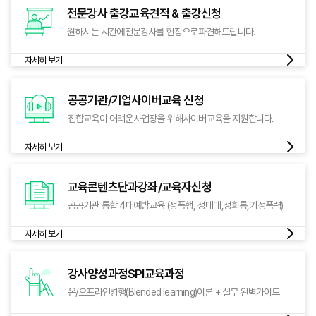
전문강사 출강교육
견적 & 출강신청
원하시는 시간에
전문강사를 현장으로
파견해드립니다.
자세히 보기
공공기관/기업
사이버교육 신청
집합교육이 어려운
사업장을 위해
사이버교육을 지원합니다.
자세히 보기
교육콘텐츠
단과강좌/교육자신청
공공기관 통합 4대
예방교육 (성폭행, 성매매,
성희롱,가정폭력)
자세히 보기
강사양성과정
SPI교육과정
온/오프라인병행
(Blended learning)
이론 + 실무 완벽가이드