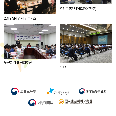
오리온엔지니어드카본즈(주)
2019 SPI 강사 컨퍼런스
노신규 대표 국회토론
KCB