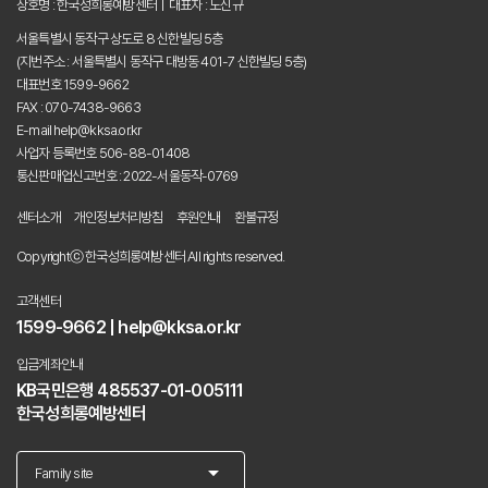
상호명 : 한국성희롱예방센터 | 대표자 : 노신규
서울특별시 동작구 상도로 8 신한빌딩 5층
(지번주소 : 서울특별시 동작구 대방동 401-7 신한빌딩 5층)
대표번호 1599-9662
FAX : 070-7438-9663
E-mail help@kksa.or.kr
사업자 등록번호 506-88-01408
통신판매업신고번호 : 2022-서울동작-0769
센터소개
개인정보처리방침
후원안내
환불규정
Copyrightⓒ 한국성희롱예방센터 All rights reserved.
고객센터
1599-9662 | help@kksa.or.kr
입금계좌안내
KB국민은행 485537-01-005111
한국성희롱예방센터
arrow_drop_down
Family site