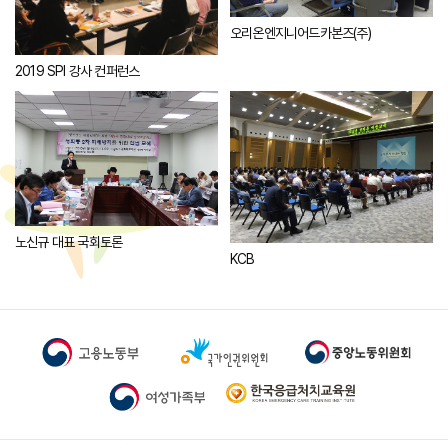
오리온엔지니어드카본즈(주)
2019 SPI 강사 컨퍼런스
노신규 대표 국회토론
KCB