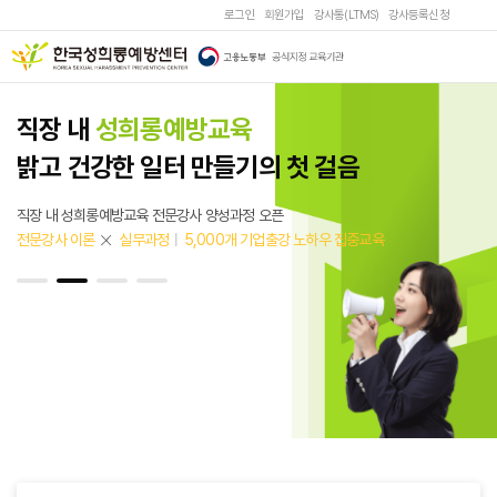
로그인
회원가입
강사통(LTMS)
강사등록신청
직장 내
성희롱예방교육
밝고 건강한 일터 만들기의 첫 걸음
직장 내 성희롱예방교육 전문강사 양성과정 오픈
전문강사 이론
실무과정
5,000개 기업출강 노하우 집중교육