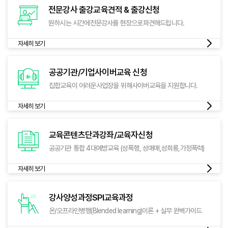
전문강사 출강교육
견적 & 출강신청
원하시는 시간에
전문강사를 현장으로
파견해드립니다.
자세히 보기
공공기관/기업
사이버교육 신청
집합교육이 어려운
사업장을 위해
사이버교육을 지원합니다.
자세히 보기
교육콘텐츠
단과강좌/교육자신청
공공기관 통합 4대
예방교육 (성폭행, 성매매,
성희롱,가정폭력)
자세히 보기
강사양성과정
SPI교육과정
온/오프라인병행
(Blended learning)
이론 + 실무 완벽가이드