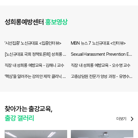
성희롱예방센터
홍보영상
'시선집중' 노신규대표 <집중인터뷰>
MBN 뉴스 7 노신규대표 <인터뷰>
[노신규대표 국회 정책토론회] 성희롱 2
Sexual Harassment Prevention Edu
차 피해방지을 위한 입법 모색
cation
직장 내 성희롱 예방교육 - 김해니 교수
직장 내 성희롱 예방교육 - 오수영 교수
‘핵심’을 알려주는 강의안 제작 클리닉 -
고충상담원 전문가 양성 과정 - 유영수
김영규 교수<
교수
찾아가는 출강교육,
출강 갤러리
더보기