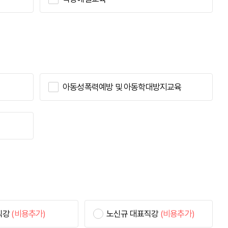
아동성폭력예방 및 아동학대방지교육
직강
(비용추가)
노신규 대표직강
(비용추가)