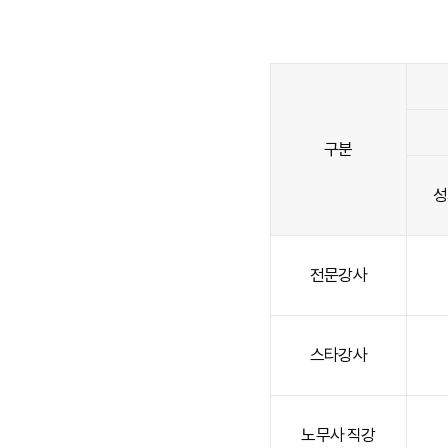
구분
성
전문강사
스타강사
노무사 직강