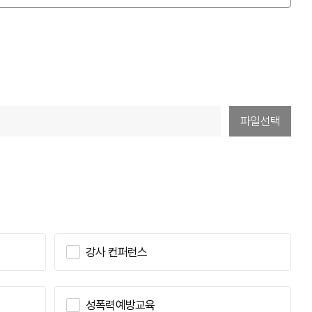
사과정
인)
육)
파일선택
강사 컨퍼런스
성폭력예방교육