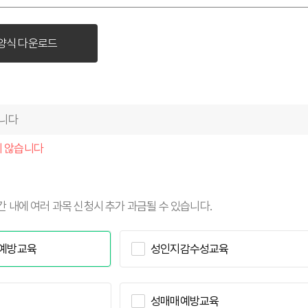
아동학대예방 강
양식 다운로드
수강신청(온라
수강신청(보수교
교수진소개
지 않습니다
시간 내에 여러 과목 신청시 추가 과금될 수 있습니다.
힘예방교육
성인지감수성교육
성매매예방교육