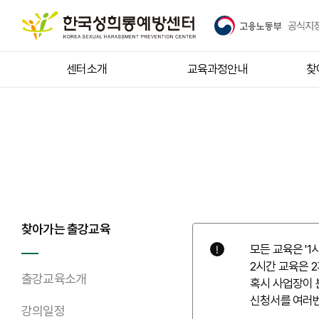
센터소개
교육과정안내
찾
인사말
성희롱예방교육
센터소개
성매매예방교육
사업영역
성폭력예방교육
인증현황
가정폭력예방교육
찾아가는 출강교육
교육이수증발급처
아동학대예방교육
출
모든 교육은 '1
2시간 교육은 
전문강사초빙
개인정보보호교육
출강교육소개
혹시 사업장이 
신청서를 여러번
오시는 길
시설 및 장비
강의일정