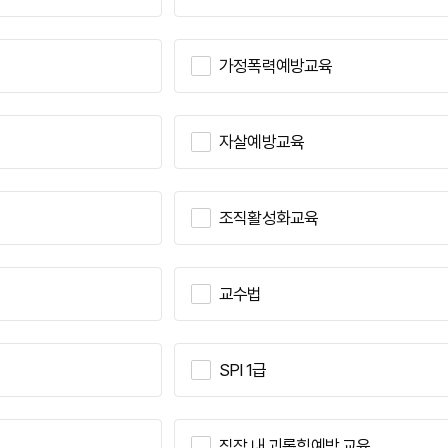
가정폭력예방교육
자살예방교육
조직활성화교육
교수법
SPI 1급
직장 내 괴롭힘예방 교육