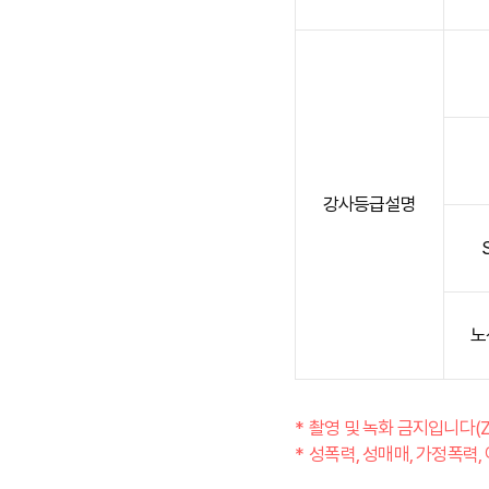
강사등급설명
노
촬영 및 녹화 금지입니다(Z
성폭력, 성매매, 가정폭력,