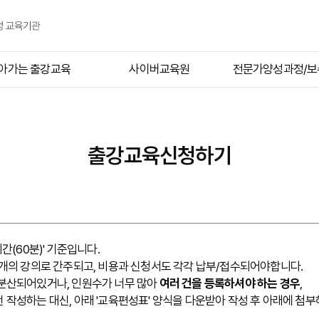
아가는 출강교육
사이버교육원
전문가양성과정/보
출강교육안내
일반기업체
교육과정안
강의일정
공공기관통합교육
교육일정
출강교육신청하기
강의갤러리
단과강좌(개인)
수강신청(내방교
강사소개
교수진소개
SPI 강사과
강교육신청하기
HPC 관리자
시간(60분)' 기준입니다.
2개의 강의로 간주되고, 비용과 신청서도 각각 납부/접수되어야합니다.
특별강좌신청
괴롭힘 예방 강
분산되어있거나, 인원수가 너무 많아
여러 건을 등록하셔야 하는 경우
,
 작성하는 대신, 아래 '교육편성표' 양식을 다운받아 작성 후 아래에 첨부
개인정보보호 강