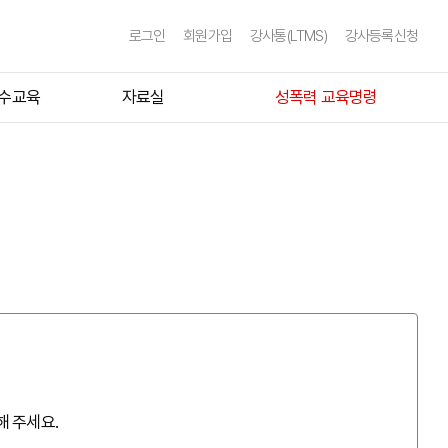
로그인
회원가입
강사통(LTMS)
강사등록신청
수교육
자료실
성폭력 교육명령
내
공지사항
법령자료실
육)
자주묻는질문
정
언론보도
과정
SPI,HPC 수강생 자료실
사과정
괴롭힘예방 수강생 자료실
해 주세요.
사과정
강사컨퍼런스 자료