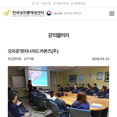
로그인
회원가입
강사통(LTMS)
강사등록신청
강의갤러리
오리온엔지니어드카본즈(주)
최고관리자
2771회
2018-03-23