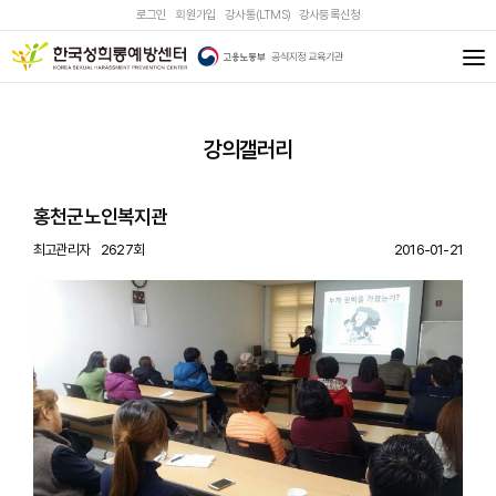
로그인
회원가입
강사통(LTMS)
강사등록신청
강의갤러리
홍천군노인복지관
최고관리자
2627회
2016-01-21